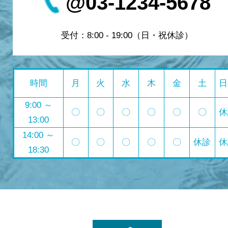
@03-1234-5678
受付：8:00 - 19:00（日・祝休診）
時間
月
火
水
木
金
土
日
9:00 ～
〇
〇
〇
〇
〇
〇
休
13:00
14:00 ～
〇
〇
〇
〇
〇
休診
休
18:30