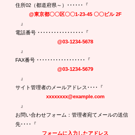
住所02（都道府県～）･･････『
@東京都〇〇区〇〇1-23-45 〇〇ビル 2F
』
電話番号 ･････････････････『
@03-1234-5678
』
FAX番号 ･･････････････････『
@03-1234-5679
』
サイト管理者のメールアドレス････『
xxxxxxxx@example.com
』
お問い合わせフォーム：管理者宛てメールの送信
先････『
フォームに入力したアドレス