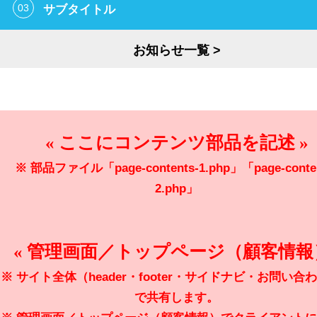
03
サブタイトル
キスト。サンプルテキスト。
ボトム・ナビゲーション02のテキストです。
サンプルテキスト。サンプルテキスト。サンプルテキスト。サン
お知らせ一覧 >
キスト。サンプルテキスト。
ボトム・ナビゲーション03のテキストです。
サンプルテキスト。サンプルテキスト。サンプルテキスト。サン
キスト。サンプルテキスト。
詳しくはこちら
« ここにコンテンツ部品を記述 »
詳しくはこちら
※ 部品ファイル「page-contents-1.php」「page-conten
2.php」
詳しくはこちら
« 管理画面／トップページ（顧客情報
※ サイト全体（header・footer・サイドナビ・お問い合
で共有します。