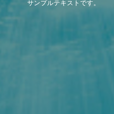
サンプルテキストです。
サンプルテキストです。
サンプルテキストです。
サンプルテキストです。
サンプルテキストです。