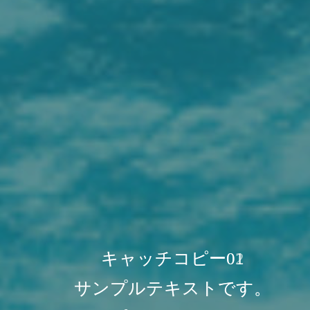
キャッチコピー01
キャッチコピー02
キャッチコピー03
キャッチコピー04
キャッチコピー05
サンプルテキストです。
サンプルテキストです。
サンプルテキストです。
サンプルテキストです。
サンプルテキストです。