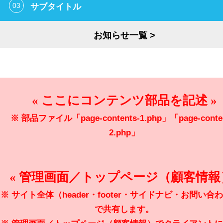
03
サブタイトル
キスト。サンプルテキスト。
ボトム・ナビゲーション02のテキストです。
サンプルテキスト。サンプルテキスト。サンプルテキスト。サン
お知らせ一覧 >
キスト。サンプルテキスト。
ボトム・ナビゲーション03のテキストです。
サンプルテキスト。サンプルテキスト。サンプルテキスト。サン
キスト。サンプルテキスト。
詳しくはこちら
« ここにコンテンツ部品を記述 »
詳しくはこちら
※ 部品ファイル「page-contents-1.php」「page-conten
2.php」
詳しくはこちら
« 管理画面／トップページ（顧客情報
※ サイト全体（header・footer・サイドナビ・お問い合
で共有します。