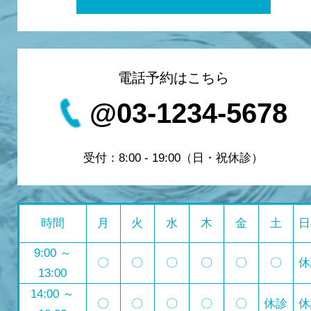
電話予約はこちら
@03-1234-5678
受付：8:00 - 19:00（日・祝休診）
時間
月
火
水
木
金
土
日
9:00 ～
〇
〇
〇
〇
〇
〇
休
13:00
14:00 ～
〇
〇
〇
〇
〇
休診
休