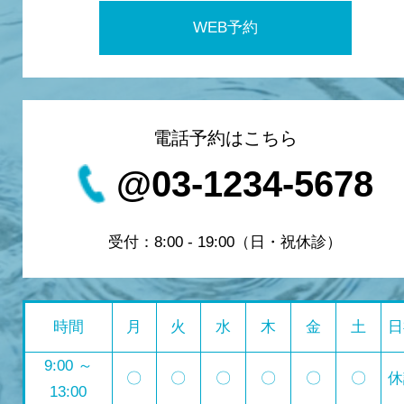
WEB予約
電話予約はこちら
@03-1234-5678
受付：8:00 - 19:00（日・祝休診）
時間
月
火
水
木
金
土
日
9:00 ～
〇
〇
〇
〇
〇
〇
休
13:00