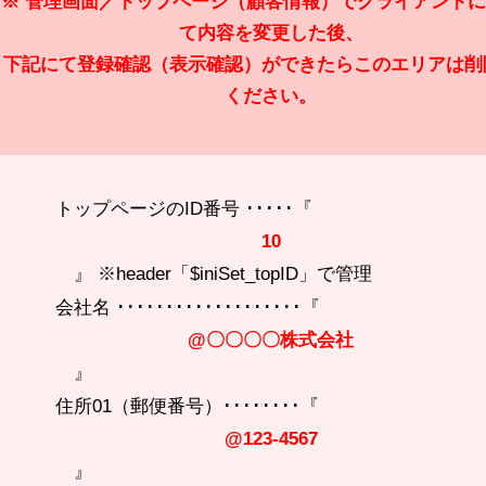
※ 管理画面／トップページ（顧客情報）でクライアント
て内容を変更した後、
下記にて登録確認（表示確認）ができたらこのエリアは削
ください。
トップページのID番号 ･････『
10
』 ※header「$iniSet_topID」で管理
会社名 ･･･････････････････『
@〇〇〇〇株式会社
』
住所01（郵便番号）････････『
@123-4567
』